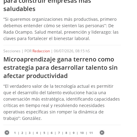
para construir empresas más
saludables
“Si queremos organizaciones más productivas, primero
debemos entender cómo se sienten las personas”: De
Rada Ocampo. Salud mental, prevención y liderazgo: las
claves para fortalecer el bienestar laboral.
Secciones | POR
Redaccion
| 06/07/2026, 08:15 hS
Microaprendizaje gana terreno como
estrategia para desarrollar talento sin
afectar productividad
“El verdadero valor de la tecnología actual es permitir
que el desarrollo del talento evolucione hacia una
conversación más estratégica, identificando capacidades
críticas en tiempo real y resolviendo necesidades
operativas específicas sin romper la dinámica de
trabajo”: González.
1
|
2
|
3
|
4
|
5
|
6
|
7
|
8
|
9
|
10
|
11