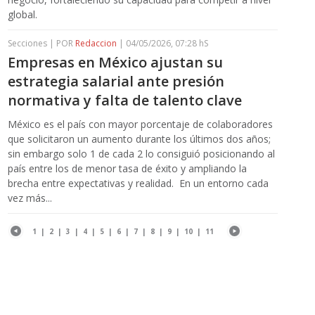
global.
Secciones | POR
Redaccion
| 04/05/2026, 07:28 hS
Empresas en México ajustan su
estrategia salarial ante presión
normativa y falta de talento clave
México es el país con mayor porcentaje de colaboradores
que solicitaron un aumento durante los últimos dos años;
sin embargo solo 1 de cada 2 lo consiguió posicionando al
país entre los de menor tasa de éxito y ampliando la
brecha entre expectativas y realidad. En un entorno cada
vez más...
1
|
2
|
3
|
4
|
5
|
6
|
7
|
8
|
9
|
10
|
11