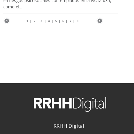
en riesgos psicosociales contemplados en la NOM-035,
como el...
1
|
2
|
3
|
4
|
5
|
6
|
7
|
8
RRHH Digital