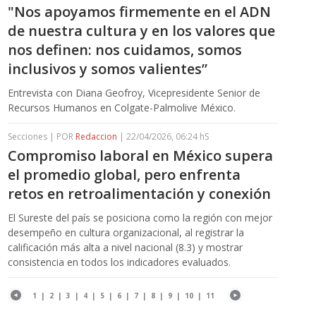
"Nos apoyamos firmemente en el ADN
de nuestra cultura y en los valores que
nos definen: nos cuidamos, somos
inclusivos y somos valientes”
Entrevista con Diana Geofroy, Vicepresidente Senior de
Recursos Humanos en Colgate-Palmolive México.
Secciones | POR
Redaccion
| 22/04/2026, 06:24 hS
Compromiso laboral en México supera
el promedio global, pero enfrenta
retos en retroalimentación y conexión
El Sureste del país se posiciona como la región con mejor
desempeño en cultura organizacional, al registrar la
calificación más alta a nivel nacional (8.3) y mostrar
consistencia en todos los indicadores evaluados.
1
|
2
|
3
|
4
|
5
|
6
|
7
|
8
|
9
|
10
|
11