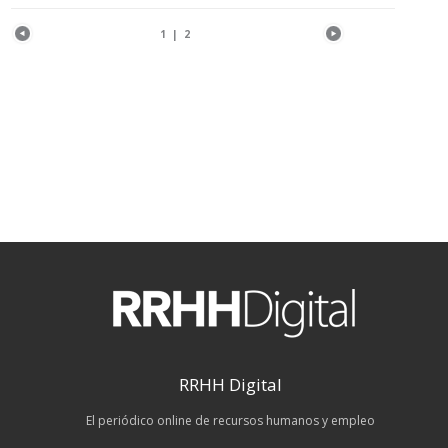
1
|
2
RRHH Digital
El periódico online de recursos humanos y empleo