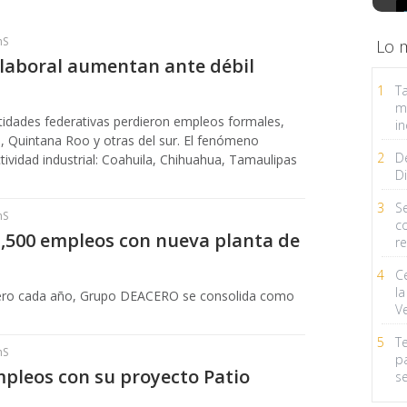
hS
Lo 
 laboral aumentan ante débil
1
Ta
m
ntidades federativas perdieron empleos formales,
in
 Quintana Roo y otras del sur. El fenómeno
2
D
ividad industrial: Coahuila, Chihuahua, Tamaulipas
Di
3
Se
hS
c
,500 empleos con nueva planta de
r
4
C
la
 acero cada año, Grupo DEACERO se consolida como
V
5
T
hS
p
pleos con su proyecto Patio
s