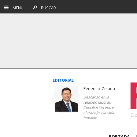
MENU
BUSCAR
EDITORIAL
Federico Zelada
Descanso en la
relación laboral:
Conciliación entre
el trabajo y la vida
familiar
PORTADA