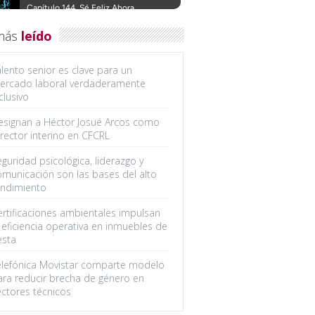
más
leído
lento senior es clave para un
ercado laboral verdaderamente
clusivo
esignan a Héctor Josué Arcos como
rector interino en CFCRL
guridad psicológica, liderazgo y
omunicación son las bases del alto
endimiento
ertificaciones ambientales impulsan
 eficiencia operativa en inmuebles de
esta
elefónica Movistar comparte modelo
ara reducir brecha de género en
ectores técnicos