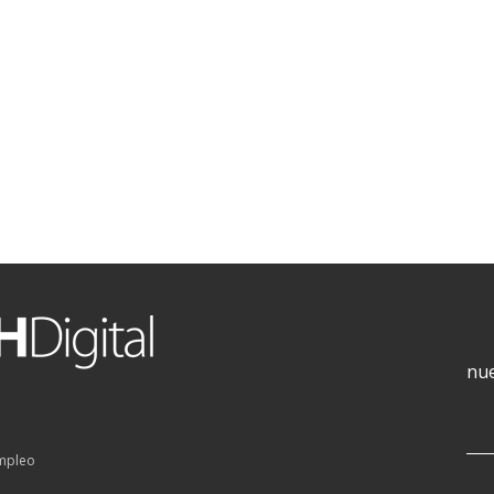
nue
empleo