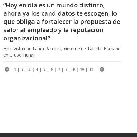
“Hoy en día es un mundo distinto,
ahora ya los candidatos te escogen, lo
que obliga a fortalecer la propuesta de
valor al empleado y la reputación
organizacional”
Entrevista con Laura Ramírez, Gerente de Talento Humano
en Grupo Hunan.
1
|
2
|
3
|
4
|
5
|
6
|
7
|
8
|
9
|
10
|
11