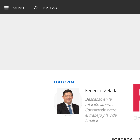
MENU
BUSCAR
EDITORIAL
Federico Zelada
Descanso en la
relación laboral:
Conciliación entre
el trabajo y la vida
familiar
PORTADA