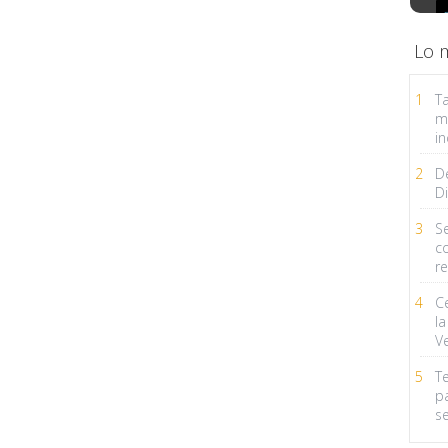
Lo 
1
Ta
m
in
2
D
Di
3
Se
c
r
4
C
la
V
5
T
p
s