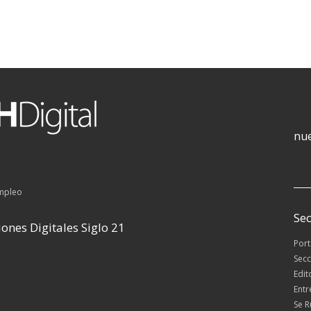
nue
empleo
Sec
ones Digitales Siglo 21
Por
Secc
Edit
Entr
Se 