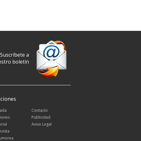
Suscríbete a
stro boletín
ciones
tada
Contacto
iones
Publicidad
orial
Aviso Legal
evista
Rumorea