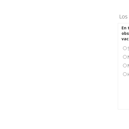
Los 
En 
obs
vac