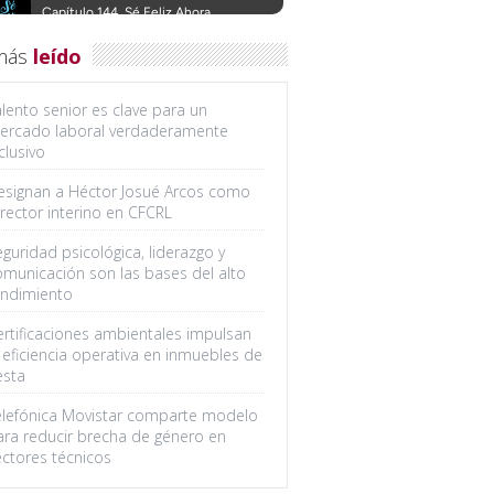
más
leído
lento senior es clave para un
ercado laboral verdaderamente
clusivo
esignan a Héctor Josué Arcos como
rector interino en CFCRL
guridad psicológica, liderazgo y
omunicación son las bases del alto
endimiento
ertificaciones ambientales impulsan
 eficiencia operativa en inmuebles de
esta
elefónica Movistar comparte modelo
ara reducir brecha de género en
ectores técnicos