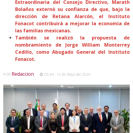
Extraordinaria del Consejo Directivo, Marath
Bolaños externó su confianza de que, bajo la
dirección de Retana Alarcón, el Instituto
Fonacot contribuirá a mejorar la economía de
las familias mexicanas.
También se realizó la propuesta de
nombramiento de Jorge William Monterrey
Cedillo, como Abogado General del Instituto
Fonacot.
Redaccion
POR
,
05:44 - 12 de Mayo del 2026