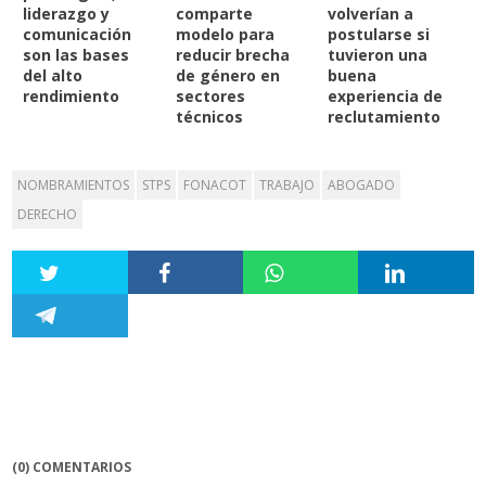
liderazgo y
comparte
volverían a
comunicación
modelo para
postularse si
son las bases
reducir brecha
tuvieron una
del alto
de género en
buena
rendimiento
sectores
experiencia de
técnicos
reclutamiento
NOMBRAMIENTOS
STPS
FONACOT
TRABAJO
ABOGADO
DERECHO
(0) COMENTARIOS