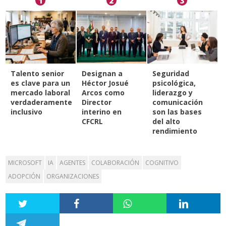
1
2
3
Talento senior
Designan a
Seguridad
es clave para un
Héctor Josué
psicológica,
mercado laboral
Arcos como
liderazgo y
verdaderamente
Director
comunicación
inclusivo
interino en
son las bases
CFCRL
del alto
rendimiento
MICROSOFT
IA
AGENTES
COLABORACIÓN
COGNITIVO
ADOPCIÓN
ORGANIZACIONES