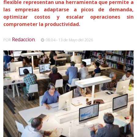
flexible representan una herramienta que permite a
las empresas adaptarse a picos de demanda,
optimizar costos y escalar operaciones sin
comprometer la productividad.
Redaccion
POR
,
08:04 - 13 de Mayo del 2026