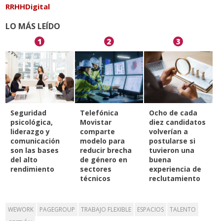
RRHHDigital
LO MÁS LEÍDO
1
2
3
Seguridad
Telefónica
Ocho de cada
psicológica,
Movistar
diez candidatos
liderazgo y
comparte
volverían a
comunicación
modelo para
postularse si
son las bases
reducir brecha
tuvieron una
del alto
de género en
buena
rendimiento
sectores
experiencia de
técnicos
reclutamiento
WEWORK
PAGEGROUP
TRABAJO FLEXIBLE
ESPACIOS
TALENTO