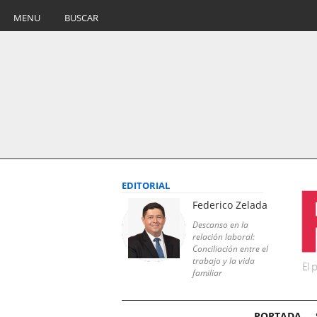
MENU
BUSCAR
EDITORIAL
Federico Zelada
Descanso en la
relación laboral:
Conciliación entre el
trabajo y la vida
familiar
PORTADA