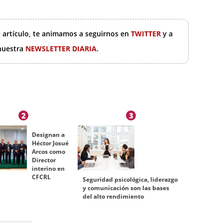
e artículo, te animamos a seguirnos en
TWITTER
y a
 nuestra
NEWSLETTER DIARIA
.
2
3
Designan a
Héctor Josué
Arcos como
Director
interino en
CFCRL
Seguridad psicológica, liderazgo
y comunicación son las bases
del alto rendimiento