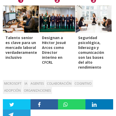
1
2
3
Talento senior
Designan a
Seguridad
es clave para un
Héctor Josué
psicológica,
mercado laboral
Arcos como
liderazgo y
verdaderamente
Director
comunicación
inclusivo
interino en
son las bases
CFCRL
del alto
rendimiento
MICROSOFT
IA
AGENTES
COLABORACIÓN
COGNITIVO
ADOPCIÓN
ORGANIZACIONES