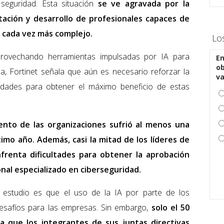
 seguridad. Esta situación
se ve agravada por la
atación y desarrollo de profesionales capaces de
 cada vez más complejo.
Lo
provechando herramientas impulsadas por IA para
En
ob
a, Fortinet señala que aún es necesario reforzar la
v
ilidades para obtener el máximo beneficio de estas
iento de las organizaciones sufrió al menos una
imo año. Además, casi la mitad de los líderes de
frenta dificultades para obtener la aprobación
nal especializado en ciberseguridad.
l estudio es que el uso de la IA por parte de los
safíos para las empresas. Sin embargo,
solo el 50
ra que los integrantes de sus juntas directivas