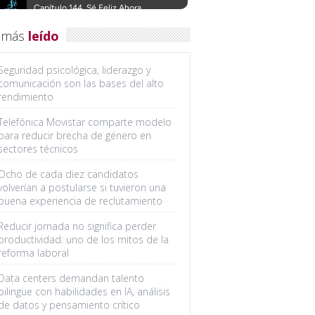
 más
leído
Seguridad psicológica, liderazgo y
comunicación son las bases del alto
rendimiento
Telefónica Movistar comparte modelo
para reducir brecha de género en
sectores técnicos
Ocho de cada diez candidatos
volverían a postularse si tuvieron una
buena experiencia de reclutamiento
Reducir jornada no significa perder
productividad: uno de los mitos de la
reforma laboral
Data centers demandan talento
bilingüe con habilidades en IA, análisis
de datos y pensamiento crítico