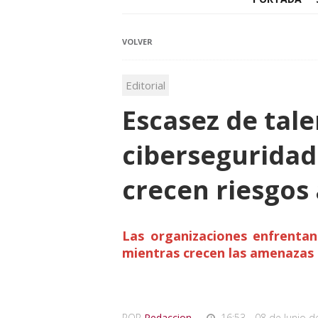
VOLVER
Editorial
Escasez de tal
ciberseguridad
crecen riesgos 
Las organizaciones enfrentan 
mientras crecen las amenazas i
POR
Redaccion
,
16:53 - 08 de Junio d