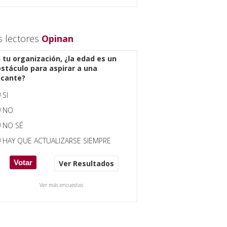
s lectores
Opinan
 tu organización, ¿la edad es un
stáculo para aspirar a una
acante?
SI
NO
NO SÉ
HAY QUE ACTUALIZARSE SIEMPRE
Ver Resultados
Ver más encuestas