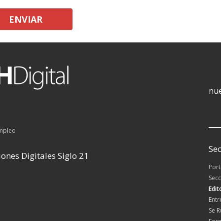
ENVIAR
nue
empleo
Sec
ones Digitales Siglo 21
Por
Secc
Edit
Entr
Se 