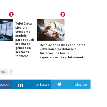
2
3
Telefónica
Movistar
comparte
modelo
para reducir
brecha de
Ocho de cada diez candidatos
género en
volverían a postularse si
sectores
tuvieron una buena
técnicos
experiencia de reclutamiento
DADES
IA
cebook
Linkedin
Telegram