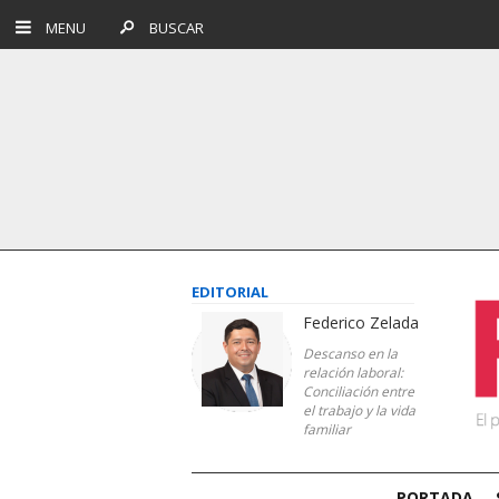
MENU
BUSCAR
EDITORIAL
Federico Zelada
Descanso en la
relación laboral:
Conciliación entre
el trabajo y la vida
familiar
PORTADA