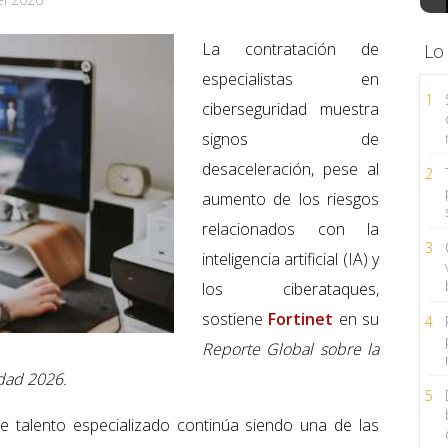
La contratación de
Lo
especialistas en
1
ciberseguridad muestra
signos de
desaceleración, pese al
2
aumento de los riesgos
relacionados con la
3
inteligencia artificial (IA) y
los ciberataques,
sostiene
Fortinet
en su
4
Reporte Global sobre la
dad 2026.
5
de talento especializado continúa siendo una de las