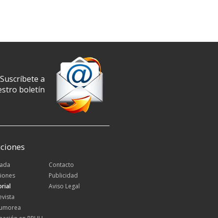
Suscríbete a
stro boletín
ciones
tada
Contacto
iones
Publicidad
orial
Aviso Legal
evista
Rumorea