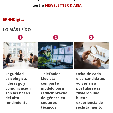
nuestra
NEWSLETTER DIARIA
.
RRHHDigital
LO MÁS LEÍDO
1
2
3
Seguridad
Telefónica
Ocho de cada
psicológica,
Movistar
diez candidatos
liderazgo y
comparte
volverían a
comunicación
modelo para
postularse si
son las bases
reducir brecha
tuvieron una
del alto
de género en
buena
rendimiento
sectores
experiencia de
técnicos
reclutamiento