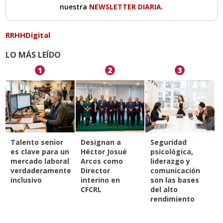
nuestra
NEWSLETTER DIARIA
.
RRHHDigital
LO MÁS LEÍDO
1
2
3
Talento senior
Designan a
Seguridad
es clave para un
Héctor Josué
psicológica,
mercado laboral
Arcos como
liderazgo y
verdaderamente
Director
comunicación
inclusivo
interino en
son las bases
CFCRL
del alto
rendimiento