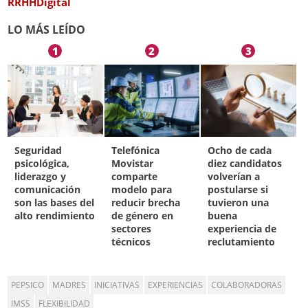
RRHHDigital
LO MÁS LEÍDO
1
2
3
Seguridad
Telefónica
Ocho de cada
psicológica,
Movistar
diez candidatos
liderazgo y
comparte
volverían a
comunicación
modelo para
postularse si
son las bases del
reducir brecha
tuvieron una
alto rendimiento
de género en
buena
sectores
experiencia de
técnicos
reclutamiento
PEPSICO
MADRES
INICIATIVAS
EXPERIENCIAS
COLABORADORAS
IMSS
FLEXIBILIDAD