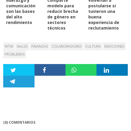
liderazgo y
comparte
volverían a
comunicación
modelo para
postularse si
son las bases
reducir brecha
tuvieron una
del alto
de género en
buena
rendimiento
sectores
experiencia de
técnicos
reclutamiento
WTW
SALUD
FINANZAS
COLABORADORES
CULTURA
EMOCIONES
PROBLEMAS
(0) COMENTARIOS