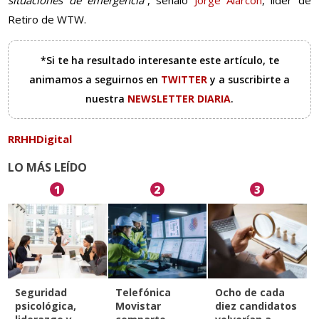
situaciones de emergencia
”, señaló
Jorge Alarcón
, líder de
Retiro de WTW.
*Si te ha resultado interesante este artículo, te
animamos a seguirnos en
TWITTER
y a suscribirte a
nuestra
NEWSLETTER DIARIA
.
RRHHDigital
LO MÁS LEÍDO
1
2
3
Seguridad
Telefónica
Ocho de cada
psicológica,
Movistar
diez candidatos