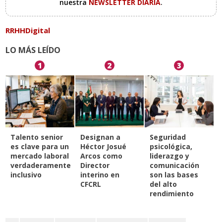
nuestra
NEWSLETTER DIARIA
.
RRHHDigital
LO MÁS LEÍDO
1
2
3
Talento senior
Designan a
Seguridad
es clave para un
Héctor Josué
psicológica,
mercado laboral
Arcos como
liderazgo y
verdaderamente
Director
comunicación
inclusivo
interino en
son las bases
CFCRL
del alto
rendimiento